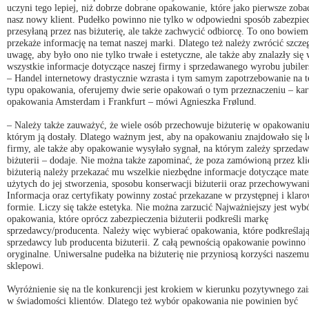
uczyni tego lepiej, niż dobrze dobrane opakowanie, które jako pierwsze zoba
nasz nowy klient. Pudełko powinno nie tylko w odpowiedni sposób zabezpie
przesyłaną przez nas biżuterię, ale także zachwycić odbiorcę. To ono bowiem
przekaże informację na temat naszej marki. Dlatego też należy zwrócić szcze
uwagę, aby było ono nie tylko trwałe i estetyczne, ale także aby znalazły się
wszystkie informacje dotyczące naszej firmy i sprzedawanego wyrobu jubiler
– Handel internetowy drastycznie wzrasta i tym samym zapotrzebowanie na t
typu opakowania, oferujemy dwie serie opakowań o tym przeznaczeniu – ka
opakowania Amsterdam i Frankfurt – mówi Agnieszka Frølund.
– Należy także zauważyć, że wiele osób przechowuje biżuterię w opakowani
którym ją dostały. Dlatego ważnym jest, aby na opakowaniu znajdowało się 
firmy, ale także aby opakowanie wysyłało sygnał, na którym zależy sprzeda
biżuterii – dodaje. Nie można także zapominać, że poza zamówioną przez kli
biżuterią należy przekazać mu wszelkie niezbędne informacje dotyczące mate
użytych do jej stworzenia, sposobu konserwacji biżuterii oraz przechowywani
Informacja oraz certyfikaty powinny zostać przekazane w przystępnej i klar
formie. Liczy się także estetyka. Nie można zarzucić Najważniejszy jest wyb
opakowania, które oprócz zabezpieczenia biżuterii podkreśli markę
sprzedawcy/producenta. Należy więc wybierać opakowania, które podkreślaj
sprzedawcy lub producenta biżuterii. Z całą pewnością opakowanie powinno
oryginalne. Uniwersalne pudełka na biżuterię nie przyniosą korzyści naszemu
sklepowi.
Wyróżnienie się na tle konkurencji jest krokiem w kierunku pozytywnego zai
w świadomości klientów. Dlatego też wybór opakowania nie powinien być