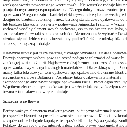
wyeksponowaniu nowoczesnego wzornictwa? – Nie wszystkie rodzaje biżuter
pasują do tego samego typu opakowania. Dlatego dobrym rozwiązaniem jest
opakowań różnego rodzaju – bardziej ekskluzywne lub wykonane według wł
designu do biżuterii autorskiej, i może bardziej standardowe opakowania do t
lub bardziej klasycznej biżuterii – podpowiada Agnieszka Frølund. – Ważne j
zachować wspólny element swoich opakowań, czy to ma być ten sam kolor, t
seria opakowań czy taki sam kolor nadruku. Ale można także wybrać całkowi
różniące się od siebie serie opakowań, aby podkreślić różnicę między biżuter
autorską i klasyczną – dodaje.
Niezwykle istotny jest także materiał, z którego wykonane jest dane opakowa
Decyzja dotycząca wyboru powinna zostać podjęta w zależności od wartości
zamkniętej w nim biżuterii. Najdroższy rodzaj biżuterii musi zostać umieszc
opakowaniach wykonanych z drogich materiałów. – Dla ekskluzywnej biżuter
mamy kilka luksusowych serii opakowań, np. opakowanie drewniane Montrea
eleganckie welurowe Baltimore. Posiadamy także opakowania z materiału
skóropodobnego albo nawet okrągłe opakowania Paris – mówi Agnieszka Frø
Wspólnym elementem tych opakowań jest wrażenie luksusu, za każdym raze
trzymasz to opakowanie w ręce – dodaje.
Sprzedaż wysyłkow a
Bardzo ważnym elementem marketingowym, budującym wizerunek naszej ma
jest sprzedaż biżuterii za pośrednictwem sieci internetowej. Klienci przekonal
zakupów online i chętnie kupują w ten sposób biżuterię. Wykorzystując zami
Polaków do zakupów przez internet, należy zadbać o swój wizerunek. A nic n