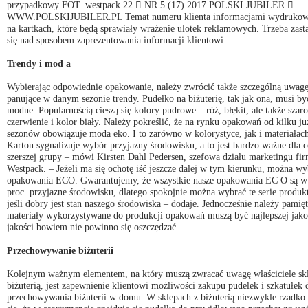
przypadkowy FOT. westpack 22  NR 5 (17) 2017 POLSKI JUBILER 
WWW.POLSKIJUBILER.PL Temat numeru klienta informacjami wydruko
na kartkach, które będą sprawiały wrażenie ulotek reklamowych. Trzeba zas
się nad sposobem zaprezentowania informacji klientowi.
Trendy i mod a
Wybierając odpowiednie opakowanie, należy zwrócić także szczególną uwagę
panujące w danym sezonie trendy. Pudełko na biżuterię, tak jak ona, musi by
modne. Popularnością cieszą się kolory pudrowe – róż, błękit, ale także szaro
czerwienie i kolor biały. Należy pokreślić, że na rynku opakowań od kilku ju
sezonów obowiązuje moda eko. I to zarówno w kolorystyce, jak i materiałach
Karton sygnalizuje wybór przyjazny środowisku, a to jest bardzo ważne dla c
szerszej grupy – mówi Kirsten Dahl Pedersen, szefowa działu marketingu fi
Westpack. – Jeżeli ma się ochotę iść jeszcze dalej w tym kierunku, można wy
opakowania ECO. Gwarantujemy, że wszystkie nasze opakowania EC O są w
proc. przyjazne środowisku, dlatego spokojnie można wybrać te serie produk
jeśli dobry jest stan naszego środowiska – dodaje. Jednocześnie należy pamięt
materiały wykorzystywane do produkcji opakowań muszą być najlepszej jako
jakości bowiem nie powinno się oszczędzać.
Przechowywanie biżuterii
Kolejnym ważnym elementem, na który muszą zwracać uwagę właściciele sk
biżuterią, jest zapewnienie klientowi możliwości zakupu pudelek i szkatułek 
przechowywania biżuterii w domu. W sklepach z biżuterią niezwykle rzadko 