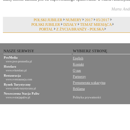
Marta Andr
POLSKI JUBILER
NUMERY
2017
05/2017
POLSKI JUBILER
DZIAŁY
TEMAT MIESIĄCA
PORTAL
Z ŻYCIA BRANŻY - POLSKA
NASZE SERWISY
WYBIERZ STRONĘ
ProMedia
English
www.pws-promedia.pl
Kontakt
Hotelarz
O nas
www.e-hotelarz.pl
Restauracja
Partnerzy
www.e-restauracja.com
Prenumerata wakacyjna
Rynek Turystyczny
www.rynek-turystyczny.pl
Reklama
Nowoczesna Stacja Paliw
Polityka prywatności
www.e-stacjapaliw.pl