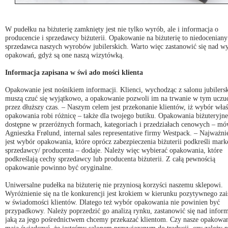
W pudełku na biżuterię zamknięty jest nie tylko wyrób, ale i informacja o
producencie i sprzedawcy biżuterii. Opakowanie na biżuterię to niedoceniany
sprzedawca naszych wyrobów jubilerskich. Warto więc zastanowić się nad 
opakowań, gdyż są one naszą wizytówką.
Informacja zapisana w świ ado mości klienta
Opakowanie jest nośnikiem informacji. Klienci, wychodząc z salonu jubilers
muszą czuć się wyjątkowo, a opakowanie pozwoli im na trwanie w tym uczu
przez dłuższy czas. – Naszym celem jest przekonanie klientów, iż wybór wła
opakowania robi różnicę – także dla twojego butiku. Opakowania biżuteryjne
dostępne w przeróżnych formach, kategoriach i przedziałach cenowych – mó
Agnieszka Frølund, internal sales representative firmy Westpack. – Najważni
jest wybór opakowania, które oprócz zabezpieczenia biżuterii podkreśli mark
sprzedawcy/ producenta – dodaje. Należy więc wybierać opakowania, które
podkreślają cechy sprzedawcy lub producenta biżuterii. Z całą pewnością
opakowanie powinno być oryginalne.
Uniwersalne pudełka na biżuterię nie przyniosą korzyści naszemu sklepowi.
Wyróżnienie się na tle konkurencji jest krokiem w kierunku pozytywnego zai
w świadomości klientów. Dlatego też wybór opakowania nie powinien być
przypadkowy. Należy poprzedzić go analizą rynku, zastanowić się nad inform
jaką za jego pośrednictwem chcemy przekazać klientom. Czy nasze opakowa
mają świadczyć, że jesteśmy salonem przywiązanym do tradycji, czy zależy 