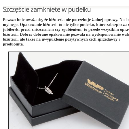
Szczęście zamknięte w pudełku
Powszechnie uważa się, że biżuteria nie potrzebuje żadnej oprawy. Nic b
mylnego. Opakowanie biżuterii to nie tylko pudełko, które zabezpiecza
jubilerski przed zniszczeniem czy zgubieniem, to przede wszystkim opr
biżuterii. Dobrze dobrane opakowanie pozwala na wyeksponowanie wal
biżuterii, ale także na uwypuklenie pozytywnych cech sprzedawcy i
producenta.