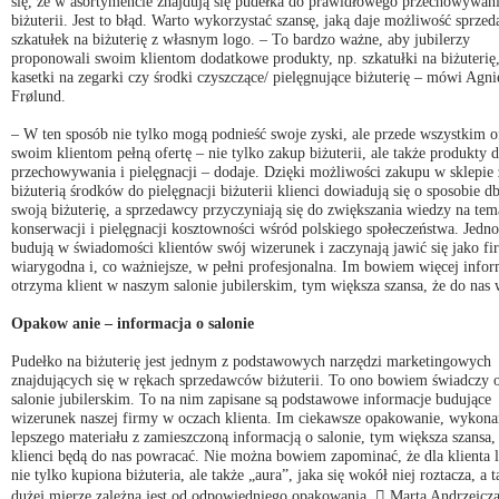
się, że w asortymencie znajdują się pudełka do prawidłowego przechowywan
biżuterii. Jest to błąd. Warto wykorzystać szansę, jaką daje możliwość sprzed
szkatułek na biżuterię z własnym logo. – To bardzo ważne, aby jubilerzy
proponowali swoim klientom dodatkowe produkty, np. szkatułki na biżuterię
kasetki na zegarki czy środki czyszczące/ pielęgnujące biżuterię – mówi Agni
Frølund.
– W ten sposób nie tylko mogą podnieść swoje zyski, ale przede wszystkim o
swoim klientom pełną ofertę – nie tylko zakup biżuterii, ale także produkty d
przechowywania i pielęgnacji – dodaje. Dzięki możliwości zakupu w sklepie 
biżuterią środków do pielęgnacji biżuterii klienci dowiadują się o sposobie d
swoją biżuterię, a sprzedawcy przyczyniają się do zwiększania wiedzy na tem
konserwacji i pielęgnacji kosztowności wśród polskiego społeczeństwa. Jedno
budują w świadomości klientów swój wizerunek i zaczynają jawić się jako fi
wiarygodna i, co ważniejsze, w pełni profesjonalna. Im bowiem więcej infor
otrzyma klient w naszym salonie jubilerskim, tym większa szansa, że do nas 
Opakow anie – informacja o salonie
Pudełko na biżuterię jest jednym z podstawowych narzędzi marketingowych
znajdujących się w rękach sprzedawców biżuterii. To ono bowiem świadczy 
salonie jubilerskim. To na nim zapisane są podstawowe informacje budujące
wizerunek naszej firmy w oczach klienta. Im ciekawsze opakowanie, wykona
lepszego materiału z zamieszczoną informacją o salonie, tym większa szansa,
klienci będą do nas powracać. Nie można bowiem zapominać, że dla klienta l
nie tylko kupiona biżuteria, ale także „aura”, jaka się wokół niej roztacza, a 
dużej mierze zależna jest od odpowiedniego opakowania.  Marta Andrzejcz