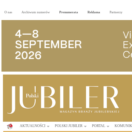
O nas
Archiwum numerów
Prenumerata
Reklama
Partnerzy
AKTUALNOŚCI
POLSKI JUBILER
PORTAL
KOMUNIK