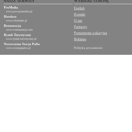
NASZE SERWISY
WYBIERZ STRONĘ
ProMedia
English
www.pws-promedia.pl
Kontakt
Hotelarz
O nas
www.e-hotelarz.pl
Restauracja
Partnerzy
www.e-restauracja.com
Prenumerata wakacyjna
Rynek Turystyczny
www.rynek-turystyczny.pl
Reklama
Nowoczesna Stacja Paliw
Polityka prywatności
www.e-stacjapaliw.pl