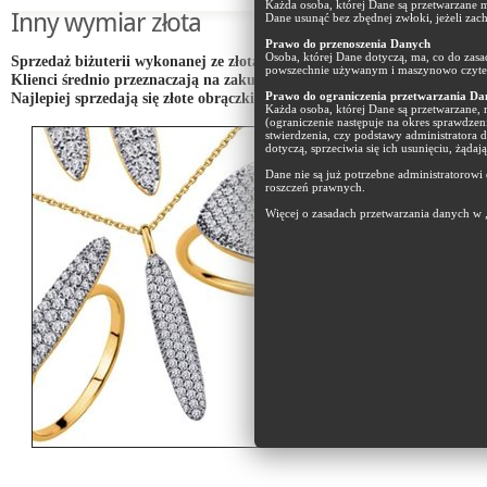
Każda osoba, której Dane są przetwarzane m
Inny wymiar złota
Dane usunąć bez zbędnej zwłoki, jeżeli zac
Prawo do przenoszenia Danych
Osoba, której Dane dotyczą, ma, co do zas
Sprzedaż biżuterii wykonanej ze złota utrzymuje się na stałym poziomie
powszechnie używanym i maszynowo czyteln
Klienci średnio przeznaczają na zakup złotej biżuterii 1,5 tys. złotych.
Najlepiej sprzedają się złote obrączki i pierścionki z brylantami.
Prawo do ograniczenia przetwarzania Da
Każda osoba, której Dane są przetwarzane,
(ograniczenie następuje na okres sprawdzen
stwierdzenia, czy podstawy administratora 
dotyczą, sprzeciwia się ich usunięciu, żąda
Dane nie są już potrzebne administratorowi
roszczeń prawnych.
Więcej o zasadach przetwarzania danych w 