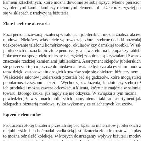
kamieni szlachetnych, które można dowolnie ze sobą łączyć. Modne pierścion
wymiennymi kamieniami czy ruchomymi elementami także coraz częściej po
się w sklepach z tradycyjną biżuterią.
Złote i srebrne akcesoria
Poza personalizowaną biżuterią w salonach jubilerskich można znaleźć akceso
modowe. Niektórzy właściciele wprowadzają złote i srebrne dodatki pozwala
udekorowanie telefonu komórkowego, okularów czy damskiej torebki. W sa
jubilerskich można kupić złote pendrive’y, a nawet etui na laptopa czy tablet.
Pokrowce na sprzęt elektroniczny najczęściej zdobione są kryształami Swaro
znaczenie rzadziej kamieniami jubilerskimi. Asortyment sklepów jubilerskich 
się poszerza i to, co jeszcze do niedawna uważane było za akcesorium modo
teraz dzięki zastosowaniu drogich kruszców staje się obiektem biżuteryjnym.
Właściciele salonów jubilerskich przestali bać się gadżetów, które mogą strac
popularności z sezonu na sezon. Wychodzą z założenia, że złoto czy srebro u
ich produkcji można zawsze odzyskać, a klienta, który nie znajdzie w salonie
towaru, którego szuka, już nigdy się nie odzyska. W związku z tym można
powiedzieć, że w salonach jubilerskich mamy niemal taki sam asortyment ja
sklepach z biżuterią modową, tylko wykonany ze szlachetnych kruszców.
Łączenie elementów
Producenci złotej biżuterii przestali się bać łączenia materiałów jubilerskich z
niejubilerskimi. I choć nadal rzadkością jest biżuteria złota inkrustowana pla
to można odnaleźć kolekcje, w których dostrzegamy wpływy biżuterii modow