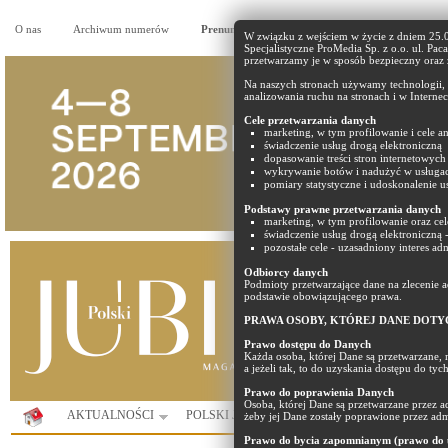
O nas
Archiwum numerów
Prenumerata
Reklama
Partnerzy
W związku z wejściem w życie z dniem 25
Specjalistyczne ProMedia Sp. z o.o. ul. Pac
przetwarzamy je w sposób bezpieczny oraz
Na naszych stronach używamy technologii, t
analizowania ruchu na stronach i w Internec
Cele przetwarzania danych
marketing, w tym profilowanie i cele an
świadczenie usług drogą elektroniczną
dopasowanie treści stron internetowych 
wykrywanie botów i nadużyć w usługa
pomiary statystyczne i udoskonalenie us
Podstawy prawne przetwarzania danych
marketing, w tym profilowanie oraz cel
świadczenie usług drogą elektroniczną 
pozostałe cele - uzasadniony interes ad
Odbiorcy danych
Podmioty przetwarzające dane na zlecenie
podstawie obowiązującego prawa.
PRAWA OSOBY, KTÓREJ DANE DOTY
Prawo dostępu do Danych
Każda osoba, której Dane są przetwarzane, 
a jeżeli tak, to do uzyskania dostępu do ty
Prawo do poprawienia Danych
Osoba, której Dane są przetwarzane przez 
AKTUALNOŚCI
POLSKI JUBILER
PORTAL
KOMUNIK
żeby jej Dane zostały poprawione przez adm
Prawo do bycia zapomnianym (prawo do u