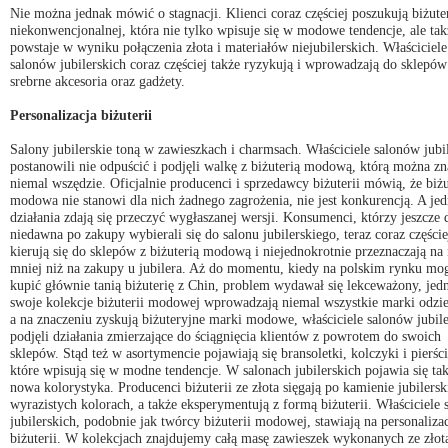
Nie można jednak mówić o stagnacji. Klienci coraz częściej poszukują biżuter
niekonwencjonalnej, która nie tylko wpisuje się w modowe tendencje, ale tak
powstaje w wyniku połączenia złota i materiałów niejubilerskich. Właściciele
salonów jubilerskich coraz częściej także ryzykują i wprowadzają do sklepów 
srebrne akcesoria oraz gadżety.
Personalizacja biżuterii
Salony jubilerskie toną w zawieszkach i charmsach. Właściciele salonów jubi
postanowili nie odpuścić i podjęli walkę z biżuterią modową, którą można zn
niemal wszędzie. Oficjalnie producenci i sprzedawcy biżuterii mówią, że biżu
modowa nie stanowi dla nich żadnego zagrożenia, nie jest konkurencją. A jed
działania zdają się przeczyć wygłaszanej wersji. Konsumenci, którzy jeszcze 
niedawna po zakupy wybierali się do salonu jubilerskiego, teraz coraz częście
kierują się do sklepów z biżuterią modową i niejednokrotnie przeznaczają na 
mniej niż na zakupy u jubilera. Aż do momentu, kiedy na polskim rynku mo
kupić głównie tanią biżuterię z Chin, problem wydawał się lekceważony, jed
swoje kolekcje biżuterii modowej wprowadzają niemal wszystkie marki odzi
a na znaczeniu zyskują biżuteryjne marki modowe, właściciele salonów jubile
podjęli działania zmierzające do ściągnięcia klientów z powrotem do swoich
sklepów. Stąd też w asortymencie pojawiają się bransoletki, kolczyki i pierśc
które wpisują się w modne tendencje. W salonach jubilerskich pojawia się ta
nowa kolorystyka. Producenci biżuterii ze złota sięgają po kamienie jubilersk
wyrazistych kolorach, a także eksperymentują z formą biżuterii. Właściciele
jubilerskich, podobnie jak twórcy biżuterii modowej, stawiają na personaliza
biżuterii. W kolekcjach znajdujemy całą masę zawieszek wykonanych ze złota