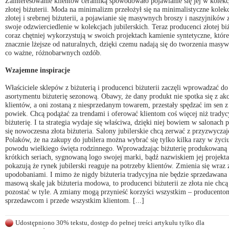
Zainteresowanie klientów ceramiką spowodowało pojawianie się jej w kolekc
złotej biżuterii. Moda na minimalizm przełożył się na minimalistyczne kolek
złotej i srebrnej biżuterii, a pojawianie się masywnych broszy i naszyjników 
swoje odzwierciedlenie w kolekcjach jubilerskich. Teraz producenci złotej biż
coraz chętniej wykorzystują w swoich projektach kamienie syntetyczne, które
znacznie lżejsze od naturalnych, dzięki czemu nadają się do tworzenia masyw
co ważne, różnobarwnych ozdób.
Wzajemne inspiracje
Właściciele sklepów z biżuterią i producenci biżuterii zaczęli wprowadzać do
asortymentu biżuterię sezonową. Obawy, że dany produkt nie spotka się z akc
klientów, a oni zostaną z niesprzedanym towarem, przestały spędzać im sen z
powiek. Chcą podążać za trendami i oferować klientom coś więcej niż tradyc
biżuterię. I ta strategia wydaje się właściwa, dzięki niej bowiem w salonach 
się nowoczesna złota biżuteria. Salony jubilerskie chcą zerwać z przyzwycza
Polaków, że na zakupy do jubilera można wybrać się tylko kilka razy w życiu
powodu wielkiego święta rodzinnego. Wprowadzając biżuterię produkowaną
krótkich seriach, sygnowaną logo swojej marki, bądź nazwiskiem jej projekta
pokazują że rynek jubilerski reaguje na potrzeby klientów. Zmienia się wraz 
upodobaniami. I mimo że nigdy biżuteria tradycyjna nie będzie sprzedawana 
masową skalę jak biżuteria modowa, to producenci biżuterii ze złota nie chcą
pozostać w tyle. A zmiany mogą przynieść korzyści wszystkim – producento
sprzedawcom i przede wszystkim klientom. [...]
Udostępniono 30% tekstu, dostęp do pełnej treści artykułu tylko dla