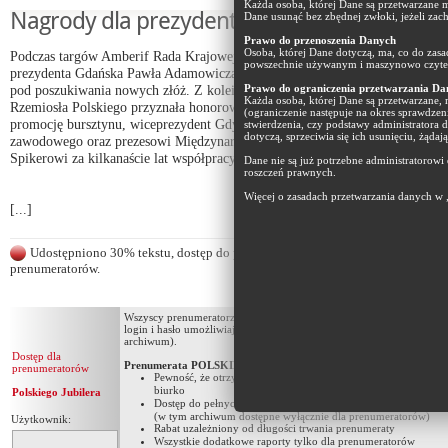
Każda osoba, której Dane są przetwarzane m
Nagrody dla prezydentów
Dane usunąć bez zbędnej zwłoki, jeżeli zac
Prawo do przenoszenia Danych
Osoba, której Dane dotyczą, ma, co do zas
Podczas targów Amberif Rada Krajowej Izby Gospodarczej Bursztynu uhono
powszechnie używanym i maszynowo czyteln
prezydenta Gdańska Pawła Adamowicza za decyzje o udostępnieniu gruntów
pod poszukiwania nowych złóż. Z kolei Komisja Złotniczo-Jubilerska Związ
Prawo do ograniczenia przetwarzania Da
Każda osoba, której Dane są przetwarzane,
Rzemiosła Polskiego przyznała honorowe medale prezydentowi Gdańska za
(ograniczenie następuje na okres sprawdzen
promocję bursztynu, wiceprezydent Gdyni Ewie Łowkiel za rozwój szkolnic
stwierdzenia, czy podstawy administratora 
dotyczą, sprzeciwia się ich usunięciu, żąda
zawodowego oraz prezesowi Międzynarodowych Targów Gdańskich SA Andr
Spikerowi za kilkanaście lat współpracy ze środowiskiem. db
Dane nie są już potrzebne administratorowi
roszczeń prawnych.
Więcej o zasadach przetwarzania danych w 
[...]
Udostępniono 30% tekstu, dostęp do pełnej treści artykułu tylko dla
prenumeratorów.
Wszyscy prenumeratorzy dwumiesięcznika w ramach prenumeraty ot
login i hasło umożliwiające korzystanie z pełnych zasobów portalu (
archiwum).
Dostęp dla
Prenumerata POLSKIEGO JUBILERA to:
prenumeratorów
Pewność, że otrzymasz wszystkie wydania dwumiesięcznika pro
biurko
Polskiego Jubilera
Dostęp do pełnych zasobów portalu
www.polskijubiler.pl
(w tym archiwum dostępne wyłącznie dla prenumeratorów)
Użytkownik:
Rabat uzależniony od długości trwania prenumeraty
Wszystkie dodatkowe raporty tylko dla prenumeratorów