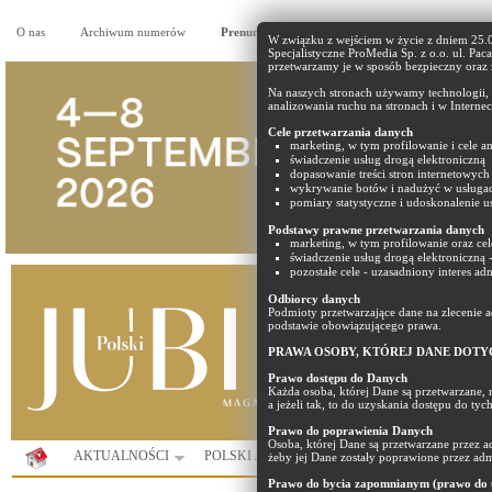
O nas
Archiwum numerów
Prenumerata
Reklama
Partnerzy
W związku z wejściem w życie z dniem 25
Specjalistyczne ProMedia Sp. z o.o. ul. Pac
przetwarzamy je w sposób bezpieczny oraz
Na naszych stronach używamy technologii, t
analizowania ruchu na stronach i w Internec
Cele przetwarzania danych
marketing, w tym profilowanie i cele an
świadczenie usług drogą elektroniczną
dopasowanie treści stron internetowych 
wykrywanie botów i nadużyć w usługa
pomiary statystyczne i udoskonalenie us
Podstawy prawne przetwarzania danych
marketing, w tym profilowanie oraz cel
świadczenie usług drogą elektroniczną 
pozostałe cele - uzasadniony interes ad
Odbiorcy danych
Podmioty przetwarzające dane na zlecenie
podstawie obowiązującego prawa.
PRAWA OSOBY, KTÓREJ DANE DOTY
Prawo dostępu do Danych
Każda osoba, której Dane są przetwarzane, 
a jeżeli tak, to do uzyskania dostępu do ty
Prawo do poprawienia Danych
Osoba, której Dane są przetwarzane przez 
AKTUALNOŚCI
POLSKI JUBILER
PORTAL
KOMUNIK
żeby jej Dane zostały poprawione przez adm
Prawo do bycia zapomnianym (prawo do u