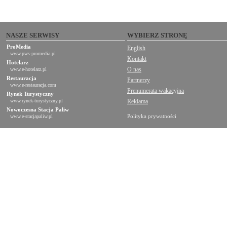
NASZE SERWISY
WYBIERZ STRONĘ
ProMedia
English
www.pws-promedia.pl
Kontakt
Hotelarz
O nas
www.e-hotelarz.pl
Restauracja
Partnerzy
www.e-restauracja.com
Prenumerata wakacyjna
Rynek Turystyczny
www.rynek-turystyczny.pl
Reklama
Nowoczesna Stacja Paliw
Polityka prywatności
www.e-stacjapaliw.pl