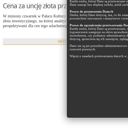
Każda osoba, której Dane są przetwarzane m
Cena za uncję złota przekroczyła 1.380,00 U
Dane usunąć bez zbędnej zwłoki, jeżeli zac
Prawo do przenoszenia Danych
Osoba, której Dane dotyczą, ma, co do zas
W miniony czwartek w Pałacu Kultury i Nauki odbyła się debata na temat
powszechnie używanym i maszynowo czyteln
złota inwestycyjnego, na której analitycy rynku zastanawiali się nad
perspektywami dla cen tego szlachetnego kruszcu.
Więcej...
Prawo do ograniczenia przetwarzania Da
Każda osoba, której Dane są przetwarzane,
(ograniczenie następuje na okres sprawdzen
stwierdzenia, czy podstawy administratora 
dotyczą, sprzeciwia się ich usunięciu, żąda
AKTUALNOŚCI
Dane nie są już potrzebne administratorowi
roszczeń prawnych.
Więcej o zasadach przetwarzania danych w 