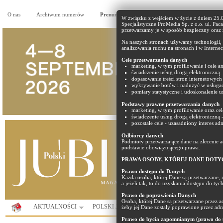
O nas
Archiwum numerów
Prenumerata
Reklama
Partnerzy
W związku z wejściem w życie z dniem 25
Specjalistyczne ProMedia Sp. z o.o. ul. Pac
przetwarzamy je w sposób bezpieczny oraz
Na naszych stronach używamy technologii, t
analizowania ruchu na stronach i w Internec
Cele przetwarzania danych
marketing, w tym profilowanie i cele an
świadczenie usług drogą elektroniczną
dopasowanie treści stron internetowych 
wykrywanie botów i nadużyć w usługa
pomiary statystyczne i udoskonalenie us
Podstawy prawne przetwarzania danych
marketing, w tym profilowanie oraz cel
świadczenie usług drogą elektroniczną 
pozostałe cele - uzasadniony interes ad
Odbiorcy danych
Podmioty przetwarzające dane na zlecenie
podstawie obowiązującego prawa.
PRAWA OSOBY, KTÓREJ DANE DOTY
Prawo dostępu do Danych
Każda osoba, której Dane są przetwarzane, 
a jeżeli tak, to do uzyskania dostępu do ty
Prawo do poprawienia Danych
Osoba, której Dane są przetwarzane przez 
AKTUALNOŚCI
POLSKI JUBILER
PORTAL
KOMUNIK
żeby jej Dane zostały poprawione przez adm
Prawo do bycia zapomnianym (prawo do u