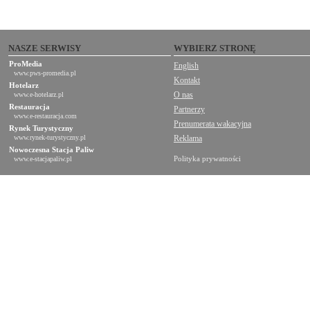
NASZE SERWISY
WYBIERZ STRONĘ
ProMedia
English
www.pws-promedia.pl
Kontakt
Hotelarz
O nas
www.e-hotelarz.pl
Restauracja
Partnerzy
www.e-restauracja.com
Prenumerata wakacyjna
Rynek Turystyczny
www.rynek-turystyczny.pl
Reklama
Nowoczesna Stacja Paliw
Polityka prywatności
www.e-stacjapaliw.pl