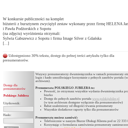
W konkursie publiczności na komplet
biżuterii z bursztynem zwyciężył zestaw wykonany przez firmę HELENA Ja
i Pawła Podżorskich z Sopotu
(na zdjęciu) wyróżnienia otrzymali:
Sylwia Gabszewicz z Sopotu i firma Image Silver z Gdańska
[...]
Udostępniono 30% tekstu, dostęp do pełnej treści artykułu tylko dla
prenumeratorów.
Wszyscy prenumeratorzy dwumiesięcznika w ramach prenumeraty ot
login i hasło umożliwiające korzystanie z pełnych zasobów portalu (
archiwum).
Dostęp dla
Prenumerata POLSKIEGO JUBILERA to:
prenumeratorów
Pewność, że otrzymasz wszystkie wydania dwumiesięcznika pro
biurko
Polskiego Jubilera
Dostęp do pełnych zasobów portalu
www.polskijubiler.pl
(w tym archiwum dostępne wyłącznie dla prenumeratorów)
Użytkownik:
Rabat uzależniony od długości trwania prenumeraty
Wszystkie dodatkowe raporty tylko dla prenumeratorów
Hasło:
Prenumeratę możesz zamówić:
Telefonicznie w naszym Biurze Obsługi Klienta pod nr 22 333
Korzystając z formularza zamówienia prenumeraty zamieszczo