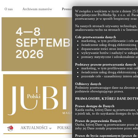
O nas
Archiwum numerów
Prenumerata
Reklama
Partnerzy
W związku z wejściem w życie z dniem 25
Specjalistyczne ProMedia Sp. z o.o. ul. Pac
przetwarzamy je w sposób bezpieczny oraz
Na naszych stronach używamy technologii, t
analizowania ruchu na stronach i w Internec
Cele przetwarzania danych
marketing, w tym profilowanie i cele an
świadczenie usług drogą elektroniczną
dopasowanie treści stron internetowych 
wykrywanie botów i nadużyć w usługa
pomiary statystyczne i udoskonalenie us
Podstawy prawne przetwarzania danych
marketing, w tym profilowanie oraz cel
świadczenie usług drogą elektroniczną 
pozostałe cele - uzasadniony interes ad
Odbiorcy danych
Podmioty przetwarzające dane na zlecenie
podstawie obowiązującego prawa.
PRAWA OSOBY, KTÓREJ DANE DOTY
Prawo dostępu do Danych
Każda osoba, której Dane są przetwarzane, 
a jeżeli tak, to do uzyskania dostępu do ty
Prawo do poprawienia Danych
Osoba, której Dane są przetwarzane przez 
AKTUALNOŚCI
POLSKI JUBILER
PORTAL
KOMUNIK
żeby jej Dane zostały poprawione przez adm
Prawo do bycia zapomnianym (prawo do u