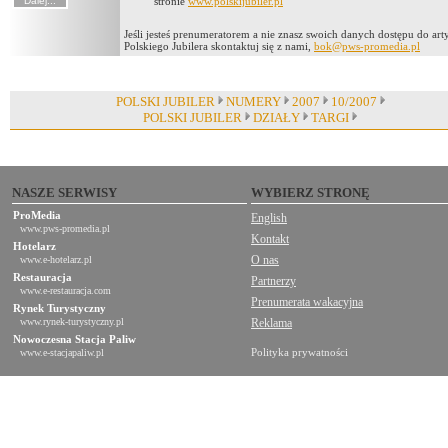
stronie
www.polskijubiler.pl
Jeśli jesteś prenumeratorem a nie znasz swoich danych dostępu do ar
Polskiego Jubilera skontaktuj się z nami,
bok@pws-promedia.pl
POLSKI JUBILER
NUMERY
2007
10/2007
POLSKI JUBILER
DZIAŁY
TARGI
NASZE SERWISY
WYBIERZ STRONĘ
ProMedia
English
www.pws-promedia.pl
Kontakt
Hotelarz
O nas
www.e-hotelarz.pl
Restauracja
Partnerzy
www.e-restauracja.com
Prenumerata wakacyjna
Rynek Turystyczny
www.rynek-turystyczny.pl
Reklama
Nowoczesna Stacja Paliw
Polityka prywatności
www.e-stacjapaliw.pl