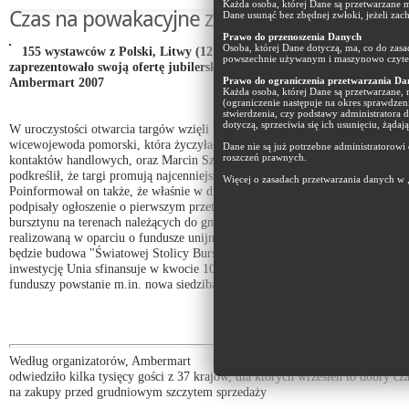
Każda osoba, której Dane są przetwarzane m
Czas na powakacyjne zakupy
Dane usunąć bez zbędnej zwłoki, jeżeli zac
Prawo do przenoszenia Danych
Osoba, której Dane dotyczą, ma, co do zas
155 wystawców z Polski, Litwy (12 firm) oraz z Rumuni i Włoch
powszechnie używanym i maszynowo czyteln
zaprezentowało swoją ofertę jubilerską podczas ósmych targów burszty
Ambermart 2007
Prawo do ograniczenia przetwarzania Da
Każda osoba, której Dane są przetwarzane,
(ograniczenie następuje na okres sprawdzen
stwierdzenia, czy podstawy administratora 
dotyczą, sprzeciwia się ich usunięciu, żąda
W uroczystości otwarcia targów wzięli udział m.in. Aleksandra Jankowska,
wicewojewoda pomorski, która życzyła wystawcom wielu udanych transakcji
Dane nie są już potrzebne administratorowi
roszczeń prawnych.
kontaktów handlowych, oraz Marcin Szpak, wiceprezydent Gdańska, który
podkreślił, że targi promują najcenniejszy produkt pomorskiego regionu.
Więcej o zasadach przetwarzania danych w 
Poinformował on także, że właśnie w dniu otwarcia imprezy władze miasta
podpisały ogłoszenie o pierwszym przetargu na rozpoznanie złóż i eksploatac
bursztynu na terenach należących do gminy. Wiadomo już również, że inwest
realizowaną w oparciu o fundusze unijne z programu Innowacyjna Gospodar
będzie budowa "Światowej Stolicy Bursztynu w Gdańsku". Wartą 12,2 mln e
inwestycję Unia sfinansuje w kwocie 10,37 mln euro. W ramach przyznanyc
funduszy powstanie m.in. nowa siedziba Muzeum Bursztynu na Wyspie Spic
Według organizatorów, Ambermart
odwiedziło kilka tysięcy gości z 37 krajów, dla których wrzesień to dobry cz
na zakupy przed grudniowym szczytem sprzedaży